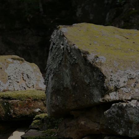
 archeologi
rtino a Pog